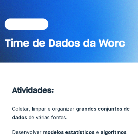
Trabalhe Conosco
Time de Dados da Worc
Atividades:
Coletar, limpar e organizar
grandes conjuntos de
dados
de várias fontes.
Desenvolver
modelos estatísticos
e
algoritmos