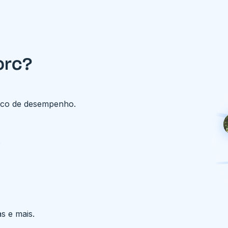
orc?
ico de desempenho.
.
s e mais.