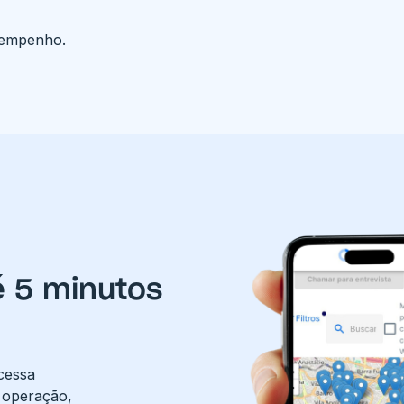
sempenho.
é 5 minutos
cessa
a operação,