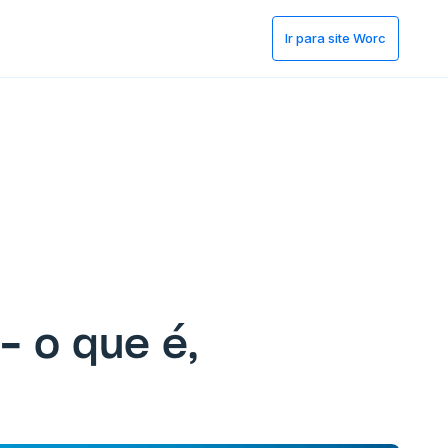
Ir para site Worc
- o que é,