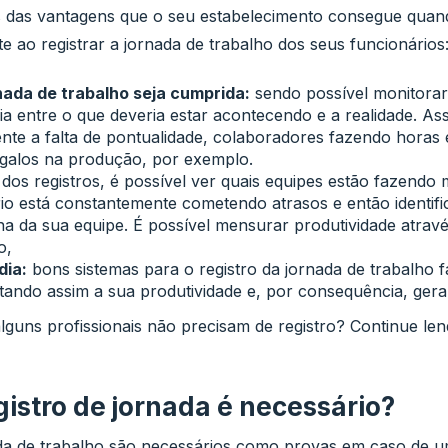
 das vantagens que o seu estabelecimento consegue quan
te ao registrar a jornada de trabalho dos seus funcionários
nada de trabalho seja cumprida:
sendo possível monitorar,
ia entre o que deveria estar acontecendo e a realidade. Ass
mente a falta de pontualidade, colaboradores fazendo horas
rgalos na produção, por exemplo.
 dos registros, é possível ver quais equipes estão fazendo 
io está constantemente cometendo atrasos e então identifi
na da sua equipe. É possível mensurar produtividade atra
o,
dia:
bons sistemas para o registro da jornada de trabalho f
ando assim a sua produtividade e, por consequência, gera
lguns profissionais não precisam de registro? Continue le
istro de jornada é necessário?
ada de trabalho são necessários como provas em caso de 