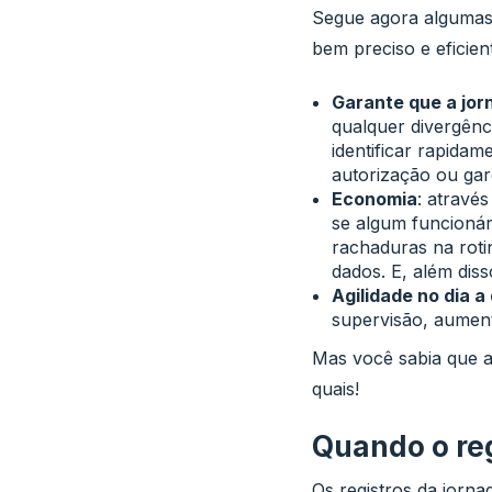
Segue agora algumas
bem preciso e eficien
Garante que a jor
qualquer divergênc
identificar rapida
autorização ou ga
Economia
: através
se algum funcionár
rachaduras na roti
dados. E, além diss
Agilidade no dia a 
supervisão, aument
Mas você sabia que a
quais!
Quando o reg
Os registros da jorn