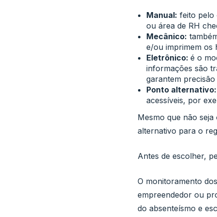
Manual:
feito pelo
ou área de RH cheq
Mecânico:
também 
e/ou imprimem os h
Eletrônico:
é o mod
informações são tr
garantem precisão
Ponto alternativo:
acessíveis, por e
Mesmo que não seja ob
alternativo para o reg
Antes de escolher, p
O monitoramento dos 
empreendedor ou pro
do absenteísmo e esc