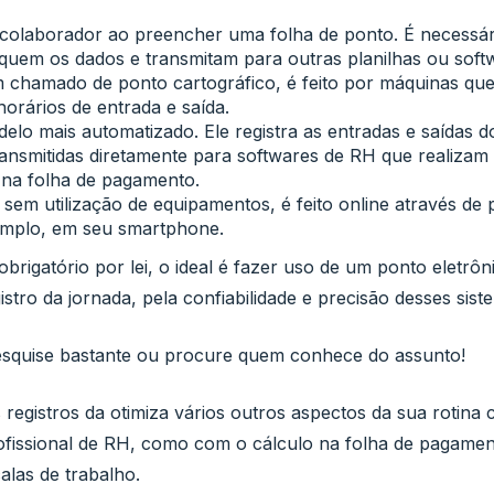
 colaborador ao preencher uma folha de ponto. É necessári
uem os dados e transmitam para outras planilhas ou soft
chamado de ponto cartográfico, é feito por máquinas qu
orários de entrada e saída.
elo mais automatizado. Ele registra as entradas e saídas 
ansmitidas diretamente para softwares de RH que realizam 
 na folha de pagamento.
sem utilização de equipamentos, é feito online através de p
xemplo, em seu smartphone.
rigatório por lei, o ideal é fazer uso de um ponto eletrô
istro da jornada, pela confiabilidade e precisão desses sist
esquise bastante ou procure quem conhece do assunto!
registros da otimiza vários outros aspectos da sua rotina
fissional de RH, como com o cálculo na folha de pagame
alas de trabalho.