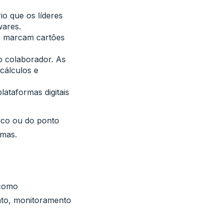
o que os líderes
wares.
e marcam cartões
do colaborador. As
cálculos e
lataformas digitais
nico ou do ponto
emas.
 como
nto, monitoramento