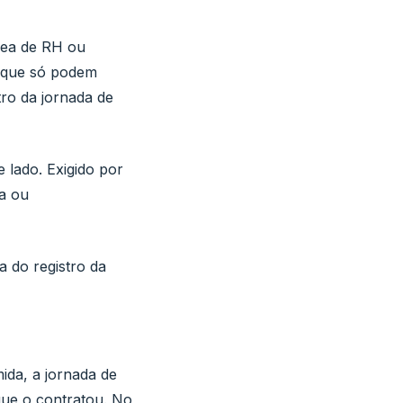
rea de RH ou
s que só podem
tro da jornada de
 lado. Exigido por
sa ou
a do registro da
ida, a jornada de
que o contratou. No