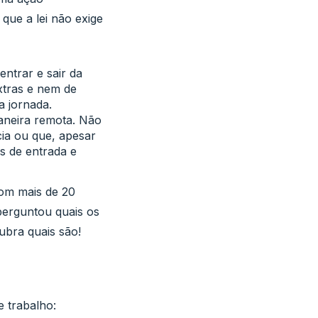
que a lei não exige
ntrar e sair da
xtras e nem de
a jornada.
maneira remota. Não
cia ou que, apesar
s de entrada e
com mais de 20
perguntou quais os
ubra quais são!
e trabalho: