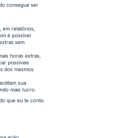
do consegue ser
:
 em relatórios,
im é possível
 extras sem
mais horas extras,
car possíveis
vés dos mesmos
acilitam sua
ndo mais lucro.
ndo que eu te conto
uma ação