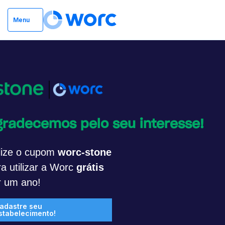
Menu
gradecemos pelo seu interesse!
ilize o cupom
worc-stone
a utilizar a Worc
grátis
r um ano!
adastre seu
stabelecimento!